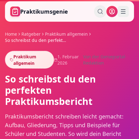
Zum Hauptinhalt springen
Praktikumsgenie
Home
Ratgeber
Praktikum allgemein
So schreibst du den perfekten Praktikumsbericht
Praktikum
1. Februar
Von der Genieportal-
2026
Redaktion
allgemein
So schreibst du den
perfekten
Praktikumsbericht
Praktikumsbericht schreiben leicht gemacht:
Aufbau, Gliederung, Tipps und Beispiele für
Schüler und Studenten. So wird dein Bericht