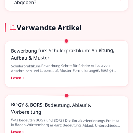
abgeben?
Verwandte Artikel
Bewerbung fürs Schülerpraktikum: Anleitung,
Aufbau & Muster
Schülerpraktikum-Bewerbung Schritt für Schritt: Aufbau von
Anschreiben und Lebenslauf, Muster-Formulierungen, häufige
Fehler und Checkliste – für die Klassen 8 bis 10.
Lesen
BOGY & BORS: Bedeutung, Ablauf &
Vorbereitung
Was bedeuten BOGY und BORS? Die Berufsorientierungs-Praktika
in Baden-Württemberg erklärt: Bedeutung, Ablauf, Unterschiede
und wie du dich optimal vorbereitest.
Lesen