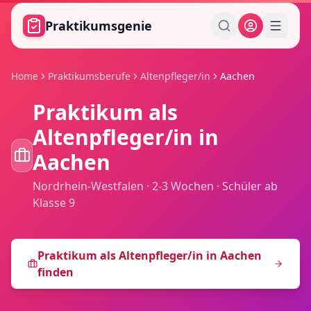
Zum Hauptinhalt springen
Praktikumsgenie
Home
Praktikumsberufe
Altenpfleger/in
Aachen
Praktikum als
Altenpfleger/in
in
Aachen
Nordrhein-Westfalen
·
2-3 Wochen
·
Schüler ab
Klasse 9
Praktikum als
Altenpfleger/in
in
Aachen
finden