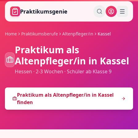
Zum Hauptinhalt springen
Praktikumsgenie
Home
Praktikumsberufe
Altenpfleger/in
Kassel
Praktikum als
Altenpfleger/in
in
Kassel
Hessen
·
2-3 Wochen
·
Schüler ab Klasse 9
Praktikum als
Altenpfleger/in
in
Kassel
finden