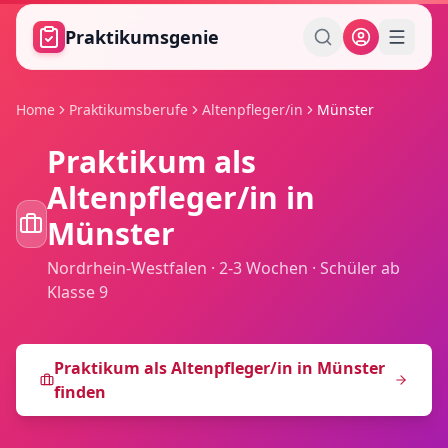
Zum Hauptinhalt springen
Praktikumsgenie
Home
Praktikumsberufe
Altenpfleger/in
Münster
Praktikum als
Altenpfleger/in
in
Münster
Nordrhein-Westfalen
·
2-3 Wochen
·
Schüler ab
Klasse 9
Praktikum als
Altenpfleger/in
in
Münster
finden