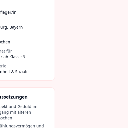
fleger/in
urg
,
Bayern
ochen
et für
r ab Klasse 9
orie
heit & Soziales
ussetzungen
pekt und Geduld im
ang mit älteren
schen
fühlungsvermögen und