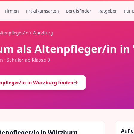
Firmen
Praktikumsarten
Berufsfinder
Ratgeber
Für 
Altenpfleger/in
Würzburg
um als
Altenpfleger/in
in
en
·
Schüler ab Klasse 9
npfleger/in
in
Würzburg
finden
Auf e
tenpfleger/in
in
Würzburg