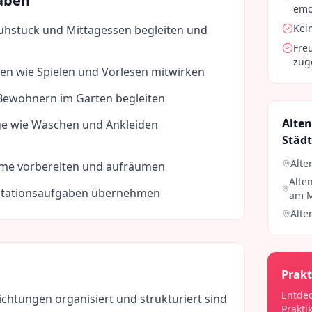
aben
emot
Kei
hstück und Mittagessen begleiten und
Fre
zug
täten wie Spielen und Vorlesen mitwirken
Bewohnern im Garten begleiten
Alten
ge wie Waschen und Ankleiden
Städ
Alte
me vorbereiten und aufräumen
Alte
tationsaufgaben übernehmen
am 
Alte
Prakt
Entdec
ichtungen organisiert und strukturiert sind
Prakti