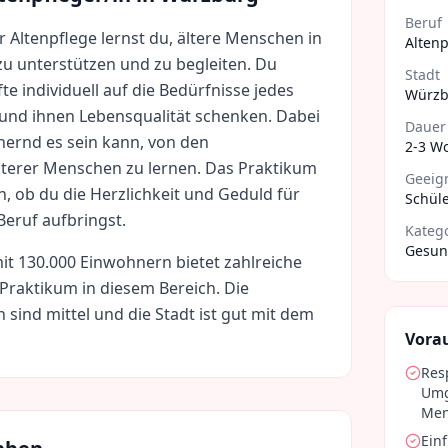
Beruf
er Altenpflege lernst du, ältere Menschen in
Altenp
 zu unterstützen und zu begleiten. Du
Stadt
fte individuell auf die Bedürfnisse jedes
Würzb
nd ihnen Lebensqualität schenken. Dabei
Dauer
hernd es sein kann, von den
2-3 W
terer Menschen zu lernen. Das Praktikum
Geeign
en, ob du die Herzlichkeit und Geduld für
Schüle
eruf aufbringst.
Kateg
Gesund
it
130.000
Einwohnern bietet zahlreiche
 Praktikum in diesem Bereich. Die
n sind
mittel
und die Stadt ist gut mit dem
Vora
Res
Umg
Men
Ein