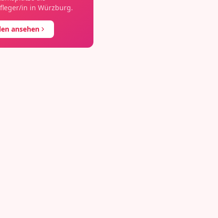
fleger/in
in
Würzburg
.
llen ansehen