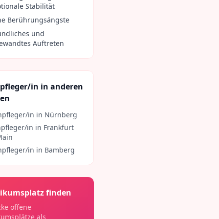
ionale Stabilität
ne Berührungsängste
undliches und
ewandtes Auftreten
pfleger/in
in anderen
ten
npfleger/in
in
Nürnberg
npfleger/in
in
Frankfurt
Main
npfleger/in
in
Bamberg
ikumsplatz finden
ke offene
kumsplätze als