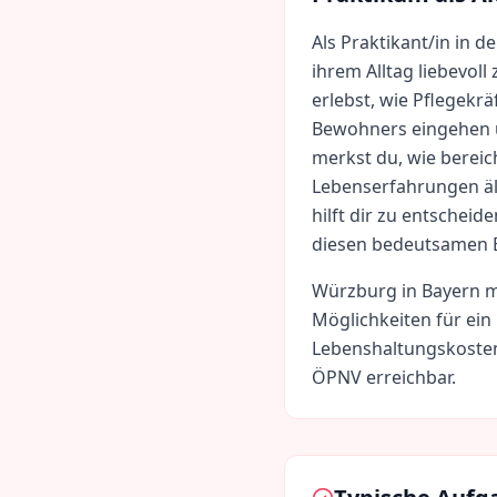
Als Praktikant/in in d
ihrem Alltag liebevoll
erlebst, wie Pflegekrä
Bewohners eingehen u
merkst du, wie bereic
Lebenserfahrungen äl
hilft dir zu entscheid
diesen bedeutsamen B
Würzburg
in
Bayern
m
Möglichkeiten für ein
Lebenshaltungskoste
ÖPNV erreichbar.