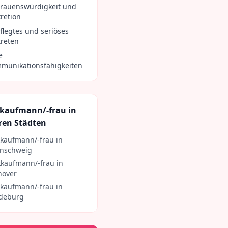
trauenswürdigkeit und
kretion
flegtes und seriöses
treten
e
munikationsfähigkeiten
kaufmann/-frau
in
ren Städten
kaufmann/-frau
in
nschweig
kaufmann/-frau
in
nover
kaufmann/-frau
in
deburg