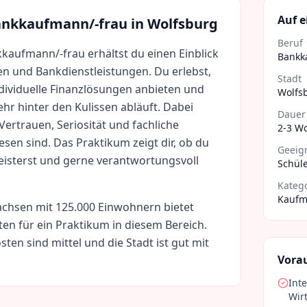
Auf e
ankkaufmann/-frau
in
Wolfsburg
Beruf
kaufmann/-frau erhältst du einen Einblick
Bankk
zen und Bankdienstleistungen. Du erlebst,
Stadt
dividuelle Finanzlösungen anbieten und
Wolfs
hr hinter den Kulissen abläuft. Dabei
Dauer
 Vertrauen, Seriosität und fachliche
2-3 W
en sind. Das Praktikum zeigt dir, ob du
Geeign
eisterst und gerne verantwortungsvoll
Schüle
Kateg
Kaufm
achsen
mit
125.000
Einwohnern bietet
ten für ein Praktikum in diesem Bereich.
sten sind
mittel
und die Stadt ist gut mit
Vora
.
Int
Wir