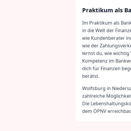
Praktikum als
B
Im Praktikum als Bank
in die Welt der Finan
wie Kundenberater in
wie der Zahlungsverke
lernst du, wie wichtig
Kompetenz im Bankwes
dich für Finanzen beg
berätst.
Wolfsburg
in
Nieders
zahlreiche Möglichkei
Die Lebenshaltungsko
dem ÖPNV erreichbar