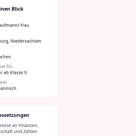
inen Blick
aufmann/-frau
burg
,
Niedersachsen
ochen
et für
r ab Klasse 9
orie
ännisch
ussetzungen
eresse an Finanzen,
tschaft und Zahlen