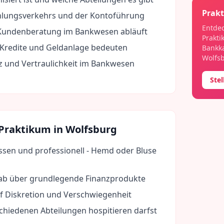
Prakt
hlungsverkehrs und der Kontoführung
Entdec
 Kundenberatung im Bankwesen abläuft
Prakti
Kredite und Geldanlage bedeuten
Bankk
Wolfs
 und Vertraulichkeit im Bankwesen
Ste
 Praktikum in
Wolfsburg
ssen und professionell - Hemd oder Bluse
rab über grundlegende Finanzprodukte
f Diskretion und Verschwiegenheit
schiedenen Abteilungen hospitieren darfst