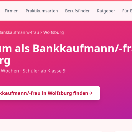
Firmen
Praktikumsarten
Berufsfinder
Ratgeber
Für 
Bankkaufmann/-frau
Wolfsburg
um als
Bankkaufmann/-f
rg
3 Wochen
·
Schüler ab Klasse 9
kkaufmann/-frau
in
Wolfsburg
finden