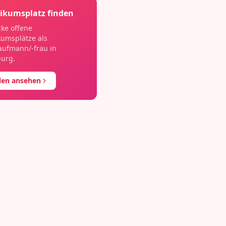
ikumsplatz finden
ke offene
kumsplätze als
aufmann/-frau
in
burg
.
llen ansehen