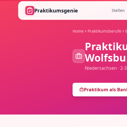
Zum Hauptinhalt springen
Praktikumsgenie
Stellen
Home
Praktikumsberufe
Praktik
Wolfsbu
Niedersachsen
·
2-
Praktikum als
Ban