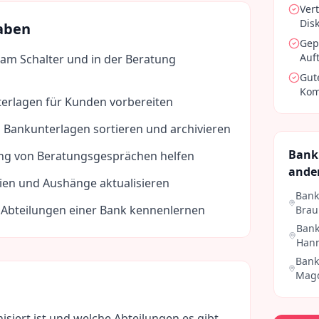
Ver
Dis
aben
Gep
Auf
m Schalter und in der Beratung
Gut
Kom
erlagen für Kunden vorbereiten
Bankunterlagen sortieren und archivieren
Bank
ung von Beratungsgesprächen helfen
ande
ien und Aushänge aktualisieren
Bank
 Abteilungen einer Bank kennenlernen
Brau
Bank
Han
Bank
Mag
isiert ist und welche Abteilungen es gibt