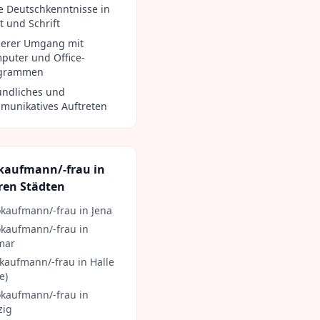
e Deutschkenntnisse in
t und Schrift
herer Umgang mit
puter und Office-
grammen
undliches und
munikatives Auftreten
kaufmann/-frau
in
ren Städten
kaufmann/-frau
in
Jena
kaufmann/-frau
in
mar
kaufmann/-frau
in
Halle
e)
kaufmann/-frau
in
zig