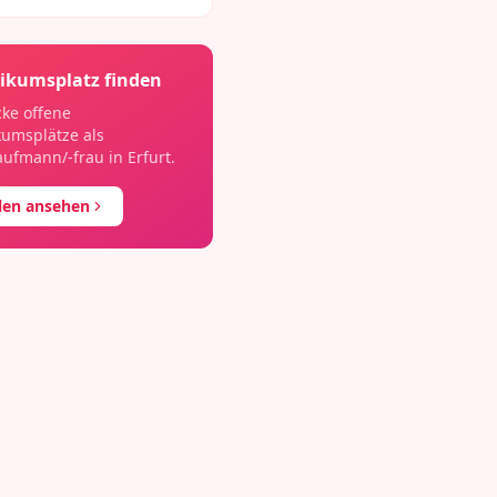
ikumsplatz finden
ke offene
kumsplätze als
aufmann/-frau
in
Erfurt
.
llen ansehen