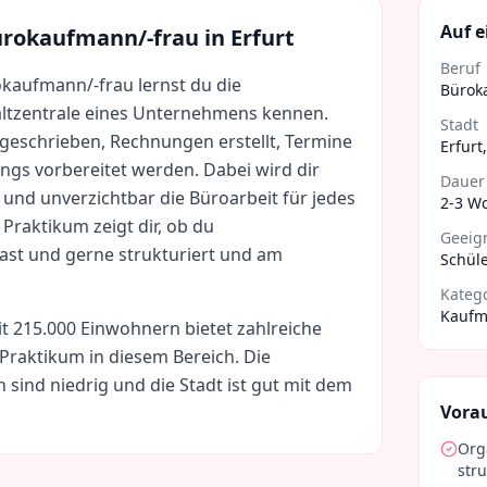
Auf e
rokaufmann/-frau
in
Erfurt
Beruf
kaufmann/-frau lernst du die
Bürok
altzentrale eines Unternehmens kennen.
Stadt
e geschrieben, Rechnungen erstellt, Termine
Erfurt
ngs vorbereitet werden. Dabei wird dir
Dauer
g und unverzichtbar die Büroarbeit für jedes
2-3 W
Praktikum zeigt dir, ob du
Geeign
ast und gerne strukturiert und am
Schüle
Kateg
Kaufm
it
215.000
Einwohnern bietet zahlreiche
 Praktikum in diesem Bereich. Die
n sind
niedrig
und die Stadt ist gut mit dem
Vora
Org
stru