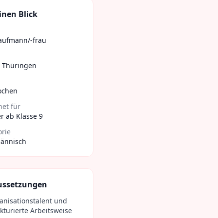
inen Blick
aufmann/-frau
,
Thüringen
ochen
et für
r ab Klasse 9
orie
ännisch
ussetzungen
anisationstalent und
kturierte Arbeitsweise