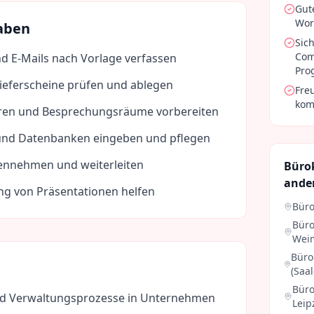
Gut
Wor
aben
Sic
Com
d E-Mails nach Vorlage verfassen
Pro
eferscheine prüfen und ablegen
Fre
kom
eren und Besprechungsräume vorbereiten
 und Datenbanken eingeben und pflegen
ennehmen und weiterleiten
Büro
ande
ng von Präsentationen helfen
Büro
Büro
Wei
Büro
(Saal
Büro
nd Verwaltungsprozesse in Unternehmen
Leip