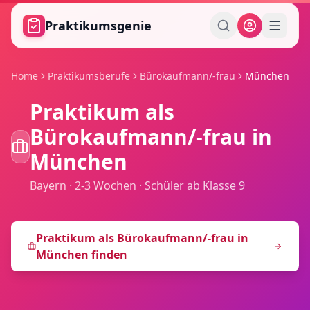
Zum Hauptinhalt springen
Praktikumsgenie
Home
Praktikumsberufe
Bürokaufmann/-frau
München
Praktikum als
Bürokaufmann/-frau
in
München
Bayern
·
2-3 Wochen
·
Schüler ab Klasse 9
Praktikum als
Bürokaufmann/-frau
in
München
finden