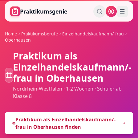
Zum Hauptinhalt springen
Praktikumsgenie
Home
Praktikumsberufe
Einzelhandelskaufmann/-frau
Oberhausen
Praktikum als
Einzelhandelskaufmann/-
frau
in
Oberhausen
Nordrhein-Westfalen
·
1-2 Wochen
·
Schüler ab
Klasse 8
Praktikum als
Einzelhandelskaufmann/-
frau
in
Oberhausen
finden