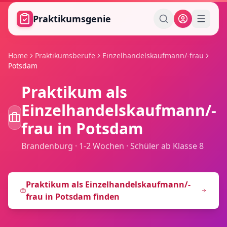
Zum Hauptinhalt springen
Praktikumsgenie
Home
Praktikumsberufe
Einzelhandelskaufmann/-frau
Potsdam
Praktikum als
Einzelhandelskaufmann/-
frau
in
Potsdam
Brandenburg
·
1-2 Wochen
·
Schüler ab Klasse 8
Praktikum als
Einzelhandelskaufmann/-
frau
in
Potsdam
finden