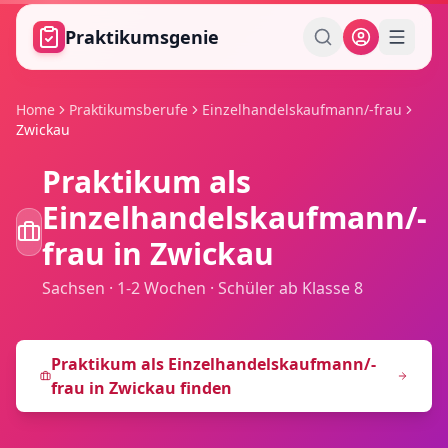
Zum Hauptinhalt springen
Praktikumsgenie
Home
Praktikumsberufe
Einzelhandelskaufmann/-frau
Zwickau
Praktikum als
Einzelhandelskaufmann/-
frau
in
Zwickau
Sachsen
·
1-2 Wochen
·
Schüler ab Klasse 8
Praktikum als
Einzelhandelskaufmann/-
frau
in
Zwickau
finden