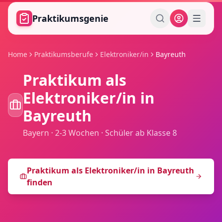
Zum Hauptinhalt springen
Praktikumsgenie
Home
Praktikumsberufe
Elektroniker/in
Bayreuth
Praktikum als
Elektroniker/in
in
Bayreuth
Bayern
·
2-3 Wochen
·
Schüler ab Klasse 8
Praktikum als
Elektroniker/in
in
Bayreuth
finden