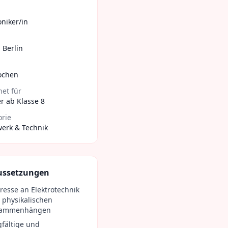
oniker/in
,
Berlin
ochen
et für
r ab Klasse 8
orie
erk & Technik
ussetzungen
eresse an Elektrotechnik
 physikalischen
sammenhängen
gfältige und