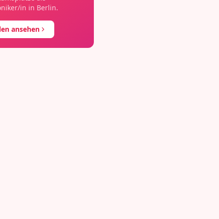
oniker/in
in
Berlin
.
llen ansehen