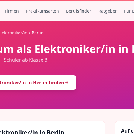
Firmen
Praktikumsarten
Berufsfinder
Ratgeber
Für 
Elektroniker/in
Berlin
um als
Elektroniker/in
in
n
·
Schüler ab Klasse 8
troniker/in
in
Berlin
finden
Auf e
ektroniker/in
in
Berlin