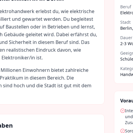
Beruf
lektrohandwerk erlebst du, wie elektrische
Elektr
alliert und gewartet werden. Du begleitest
Stadt
uf Baustellen oder in Betrieben und lernst,
Berlin
h Gebäude geleitet wird. Dabei erfährst du,
Dauer
und Sicherheit in diesem Beruf sind. Das
2-3 W
en realistischen Eindruck davon, wie
Geeign
s Elektroniker/in ist.
Schüle
Kateg
 Millionen
Einwohnern bietet zahlreiche
Handw
 Praktikum in diesem Bereich. Die
n sind
hoch
und die Stadt ist gut mit dem
Vora
Int
und
Zu
aben
Sor