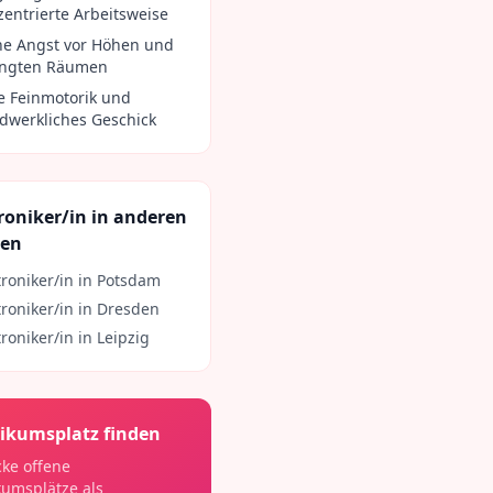
zentrierte Arbeitsweise
ne Angst vor Höhen und
ngten Räumen
e Feinmotorik und
dwerkliches Geschick
roniker/in
in anderen
ten
troniker/in
in
Potsdam
troniker/in
in
Dresden
troniker/in
in
Leipzig
ikumsplatz finden
ke offene
kumsplätze als