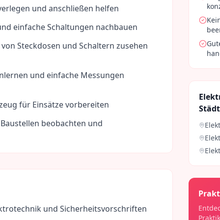
kon
 verlegen und anschließen helfen
Kei
 und einfache Schaltungen nachbauen
bee
Gut
on von Steckdosen und Schaltern zusehen
han
nlernen und einfache Messungen
Elekt
eug für Einsätze vorbereiten
Städ
f Baustellen beobachten und
Elek
Elek
Elek
Prakt
trotechnik und Sicherheitsvorschriften
Entdec
Prakti