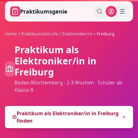
Zum Hauptinhalt springen
Praktikumsgenie
Home
Praktikumsberufe
Elektroniker/in
Freiburg
Praktikum als
Elektroniker/in
in
Freiburg
Baden-Württemberg
·
2-3 Wochen
·
Schüler ab
Klasse 8
Praktikum als
Elektroniker/in
in
Freiburg
finden