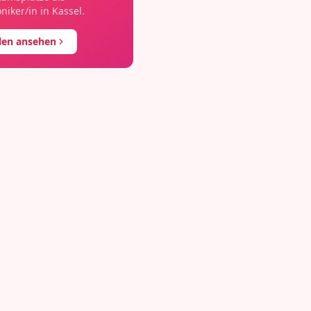
oniker/in
in
Kassel
.
llen ansehen