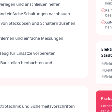
kon
 verlegen und anschließen helfen
Kei
 und einfache Schaltungen nachbauen
bee
Gut
on von Steckdosen und Schaltern zusehen
han
nlernen und einfache Messungen
Elekt
eug für Einsätze vorbereiten
Städ
f Baustellen beobachten und
Elek
Elek
Elek
Prakt
trotechnik und Sicherheitsvorschriften
Entdec
Prakti