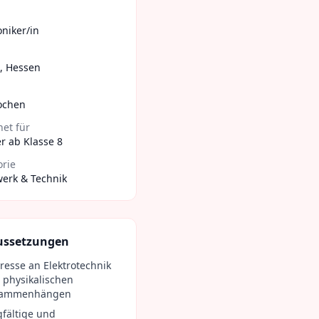
oniker/in
,
Hessen
ochen
et für
r ab Klasse 8
orie
erk & Technik
ussetzungen
eresse an Elektrotechnik
 physikalischen
sammenhängen
gfältige und