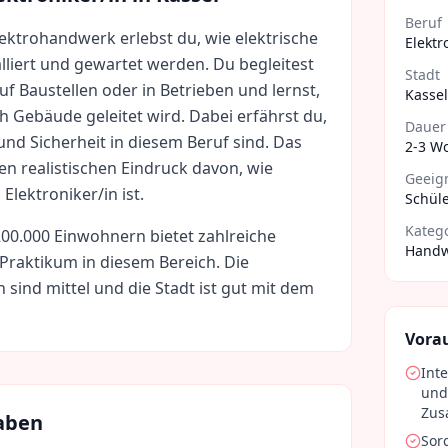
Beruf
lektrohandwerk erlebst du, wie elektrische
Elektr
alliert und gewartet werden. Du begleitest
Stadt
uf Baustellen oder in Betrieben und lernst,
Kassel
h Gebäude geleitet wird. Dabei erfährst du,
Dauer
und Sicherheit in diesem Beruf sind. Das
2-3 W
en realistischen Eindruck davon, wie
Geeign
s Elektroniker/in ist.
Schüle
Kateg
200.000
Einwohnern bietet zahlreiche
Handw
 Praktikum in diesem Bereich. Die
n sind
mittel
und die Stadt ist gut mit dem
Vora
Int
und
Zu
aben
Sor