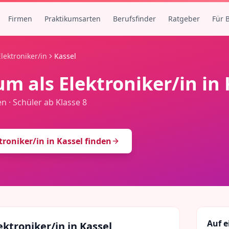
Firmen
Praktikumsarten
Berufsfinder
Ratgeber
Für 
Elektroniker/in
Kassel
um als
Elektroniker/in
in
en
·
Schüler ab Klasse 8
troniker/in
in
Kassel
finden
Auf e
ektroniker/in
in
Kassel