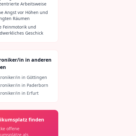
zentrierte Arbeitsweise
ne Angst vor Höhen und
ngten Räumen
e Feinmotorik und
dwerkliches Geschick
roniker/in
in anderen
ten
troniker/in
in
Göttingen
troniker/in
in
Paderborn
troniker/in
in
Erfurt
ikumsplatz finden
ke offene
kumsplätze als