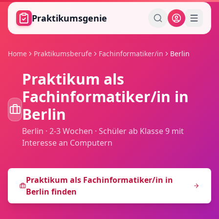
Zum Hauptinhalt springen
Praktikumsgenie
Home
Praktikumsberufe
Fachinformatiker/in
Berlin
Praktikum als
Fachinformatiker/in
in
Berlin
Berlin
·
2-3 Wochen
·
Schüler ab Klasse 9 mit
Interesse an Computern
Praktikum als
Fachinformatiker/in
in
Berlin
finden