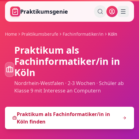
Zum Hauptinhalt springen
Praktikumsgenie
Home
Praktikumsberufe
Fachinformatiker/in
Köln
Praktikum als
Fachinformatiker/in
in
Köln
Nordrhein-Westfalen
·
2-3 Wochen
·
Schüler ab
Klasse 9 mit Interesse an Computern
Praktikum als
Fachinformatiker/in
in
Köln
finden