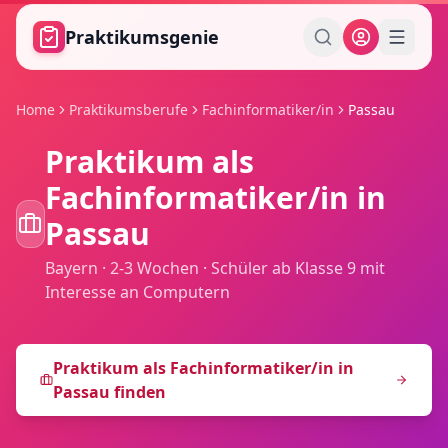
Zum Hauptinhalt springen
Praktikumsgenie
Home
Praktikumsberufe
Fachinformatiker/in
Passau
Praktikum als
Fachinformatiker/in
in
Passau
Bayern
·
2-3 Wochen
·
Schüler ab Klasse 9 mit
Interesse an Computern
Praktikum als
Fachinformatiker/in
in
Passau
finden