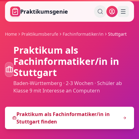
Zum Hauptinhalt springen
Praktikumsgenie
Home
Praktikumsberufe
Fachinformatiker/in
Stuttgart
Praktikum als
Fachinformatiker/in
in
Stuttgart
Baden-Württemberg
·
2-3 Wochen
·
Schüler ab
Klasse 9 mit Interesse an Computern
Praktikum als
Fachinformatiker/in
in
Stuttgart
finden