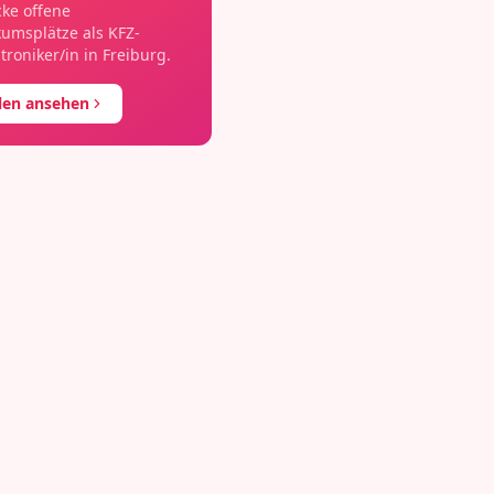
ke offene
kumsplätze als
KFZ-
roniker/in
in
Freiburg
.
llen ansehen