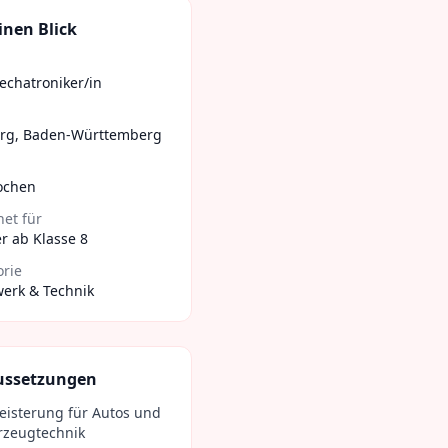
inen Blick
echatroniker/in
urg
,
Baden-Württemberg
ochen
et für
r ab Klasse 8
orie
erk & Technik
ussetzungen
eisterung für Autos und
rzeugtechnik