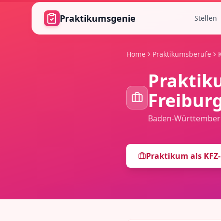
Zum Hauptinhalt springen
Praktikumsgenie
Stellen
Home
Praktikumsberufe
Praktik
Freibur
Baden-Württember
Praktikum als
KFZ