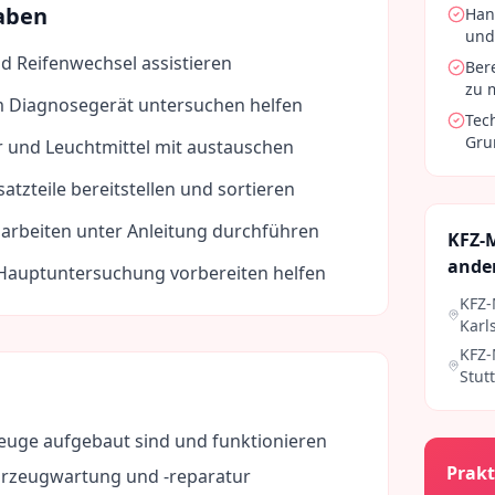
aben
Han
und
d Reifenwechsel assistieren
Ber
zu 
 Diagnosegerät untersuchen helfen
Tec
Gru
r und Leuchtmittel mit austauschen
tzteile bereitstellen und sortieren
arbeiten unter Anleitung durchführen
KFZ-
ande
 Hauptuntersuchung vorbereiten helfen
KFZ-
Karl
KFZ-
Stut
uge aufgebaut sind und funktionieren
Prakt
hrzeugwartung und -reparatur