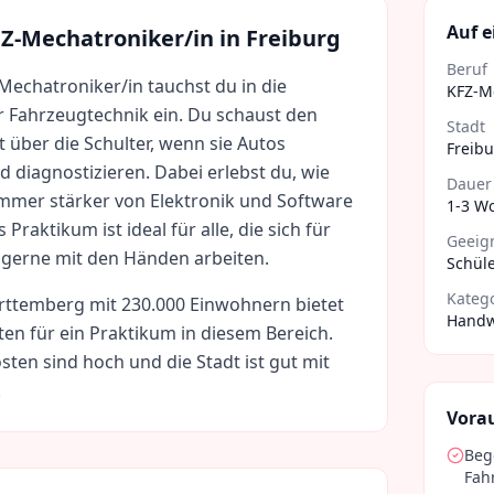
Auf e
Z-Mechatroniker/in
in
Freiburg
Beruf
Mechatroniker/in tauchst du in die
KFZ-M
r Fahrzeugtechnik ein. Du schaust den
Stadt
t über die Schulter, wenn sie Autos
Freib
d diagnostizieren. Dabei erlebst du, wie
Dauer
mer stärker von Elektronik und Software
1-3 W
Praktikum ist ideal für alle, die sich für
Geeign
 gerne mit den Händen arbeiten.
Schüle
Kateg
rttemberg
mit
230.000
Einwohnern bietet
Handw
ten für ein Praktikum in diesem Bereich.
sten sind
hoch
und die Stadt ist gut mit
.
Vora
Beg
Fah