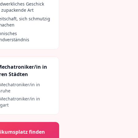
dwerkliches Geschick
 zupackende Art
eitschaft, sich schmutzig
machen
hnisches
ndverständnis
Mechatroniker/in
in
ren Städten
Mechatroniker/in
in
sruhe
Mechatroniker/in
in
tgart
ikumsplatz finden