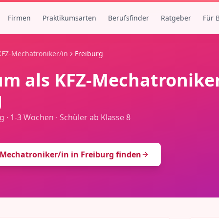
Firmen
Praktikumsarten
Berufsfinder
Ratgeber
Für 
KFZ-Mechatroniker/in
Freiburg
um als
KFZ-Mechatroniker
g
g
·
1-3 Wochen
·
Schüler ab Klasse 8
-Mechatroniker/in
in
Freiburg
finden