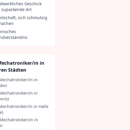
dwerkliches Geschick
 zupackende Art
eitschaft, sich schmutzig
machen
hnisches
ndverständnis
Mechatroniker/in
in
ren Städten
Mechatroniker/in
in
sden
Mechatroniker/in
in
nitz
Mechatroniker/in
in
Halle
e)
Mechatroniker/in
in
in