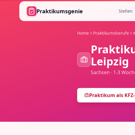
Zum Hauptinhalt springen
Praktikumsgenie
Stellen
Home
Praktikumsberufe
Praktik
Leipzig
Sachsen
·
1-3 Woch
Praktikum als
KFZ