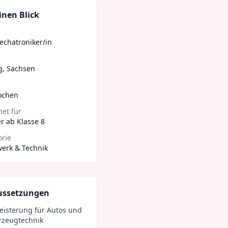
inen Blick
echatroniker/in
g
,
Sachsen
ochen
et für
r ab Klasse 8
orie
erk & Technik
ussetzungen
eisterung für Autos und
rzeugtechnik