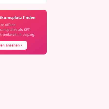
ikumsplatz finden
ke offene
kumsplätze als
KFZ-
roniker/in
in
Leipzig
.
llen ansehen