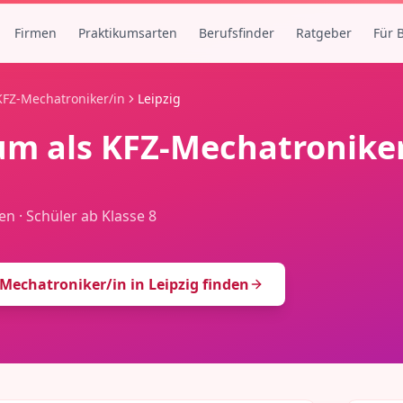
Firmen
Praktikumsarten
Berufsfinder
Ratgeber
Für 
KFZ-Mechatroniker/in
Leipzig
um als
KFZ-Mechatroniker
en
·
Schüler ab Klasse 8
-Mechatroniker/in
in
Leipzig
finden