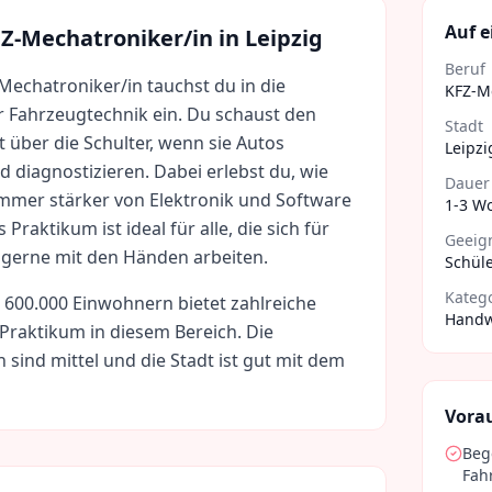
Auf e
Z-Mechatroniker/in
in
Leipzig
Beruf
Mechatroniker/in tauchst du in die
KFZ-M
r Fahrzeugtechnik ein. Du schaust den
Stadt
t über die Schulter, wenn sie Autos
Leipzi
d diagnostizieren. Dabei erlebst du, wie
Dauer
mer stärker von Elektronik und Software
1-3 W
Praktikum ist ideal für alle, die sich für
Geeign
 gerne mit den Händen arbeiten.
Schüle
Kateg
t
600.000
Einwohnern bietet zahlreiche
Handw
 Praktikum in diesem Bereich. Die
n sind
mittel
und die Stadt ist gut mit dem
Vora
Beg
Fah