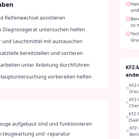
aben
Han
und
d Reifenwechsel assistieren
Ber
zu 
 Diagnosegerät untersuchen helfen
Tec
Gru
r und Leuchtmittel mit austauschen
tzteile bereitstellen und sortieren
arbeiten unter Anleitung durchführen
KFZ-
ande
 Hauptuntersuchung vorbereiten helfen
KFZ-
Dre
KFZ-
Chem
KFZ-
(Saal
uge aufgebaut sind und funktionieren
KFZ-
hrzeugwartung und -reparatur
Berl