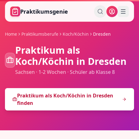
Zum Hauptinhalt springen
Praktikumsgenie
Home
Praktikumsberufe
Koch/Köchin
Dresden
Praktikum als
Koch/Köchin
in
Dresden
Sachsen
·
1-2 Wochen
·
Schüler ab Klasse 8
Praktikum als
Koch/Köchin
in
Dresden
finden