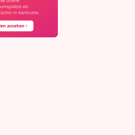
ke offene
kumsplätze als
Köchin
in
Karlsruhe
.
llen ansehen