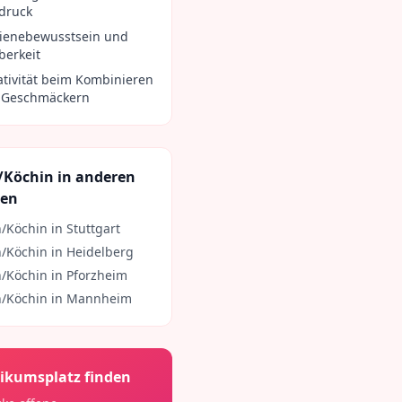
tdruck
ienebewusstsein und
berkeit
ativität beim Kombinieren
 Geschmäckern
/Köchin
in anderen
ten
/Köchin
in
Stuttgart
/Köchin
in
Heidelberg
/Köchin
in
Pforzheim
/Köchin
in
Mannheim
ikumsplatz finden