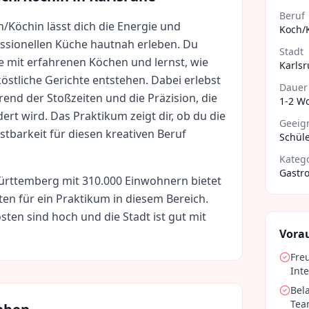
Beruf
h/Köchin lässt dich die Energie und
Koch/
fessionellen Küche hautnah erleben. Du
Stadt
te mit erfahrenen Köchen und lernst, wie
Karls
köstliche Gerichte entstehen. Dabei erlebst
Dauer
end der Stoßzeiten und die Präzision, die
1-2 W
ert wird. Das Praktikum zeigt dir, ob du die
Geeign
stbarkeit für diesen kreativen Beruf
Schüle
Kateg
Gastr
ürttemberg
mit
310.000
Einwohnern bietet
ten für ein Praktikum in diesem Bereich.
sten sind
hoch
und die Stadt ist gut mit
Vora
.
Fre
Int
Bel
Tea