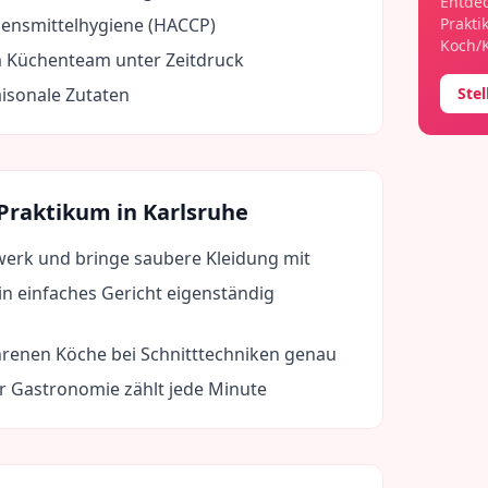
Entdec
ensmittelhygiene (HACCP)
Prakti
Koch/
 Küchenteam unter Zeitdruck
isonale Zutaten
Ste
 Praktikum in
Karlsruhe
werk und bringe saubere Kleidung mit
in einfaches Gericht eigenständig
hrenen Köche bei Schnitttechniken genau
der Gastronomie zählt jede Minute