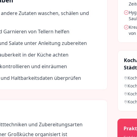
aben
Zei
Hyg
andere Zutaten waschen, schälen und
Sau
Kre
 Garnieren von Tellern helfen
von
und Salate unter Anleitung zubereiten
auberkeit in der Küche achten
Koch
kontrollieren und einräumen
Städ
und Haltbarkeitsdaten überprüfen
Koch
Koch
Koch
Koch
itttechniken und Zubereitungsarten
Prakt
iner Großküche organisiert ist