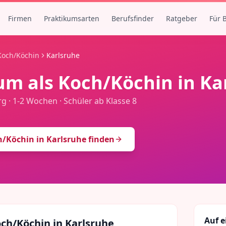
Firmen
Praktikumsarten
Berufsfinder
Ratgeber
Für 
Koch/Köchin
Karlsruhe
um als
Koch/Köchin
in
Ka
rg
·
1-2 Wochen
·
Schüler ab Klasse 8
h/Köchin
in
Karlsruhe
finden
Auf e
ch/Köchin
in
Karlsruhe