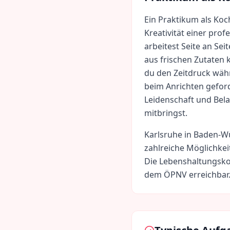
Ein Praktikum als Koc
Kreativität einer pro
arbeitest Seite an Sei
aus frischen Zutaten 
du den Zeitdruck währ
beim Anrichten geford
Leidenschaft und Bela
mitbringst.
Karlsruhe
in
Baden-W
zahlreiche Möglichkei
Die Lebenshaltungsko
dem ÖPNV erreichbar