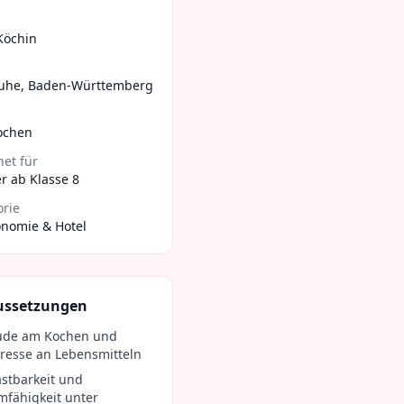
Köchin
ruhe
,
Baden-Württemberg
ochen
et für
r ab Klasse 8
orie
onomie & Hotel
ussetzungen
ude am Kochen und
eresse an Lebensmitteln
astbarkeit und
mfähigkeit unter