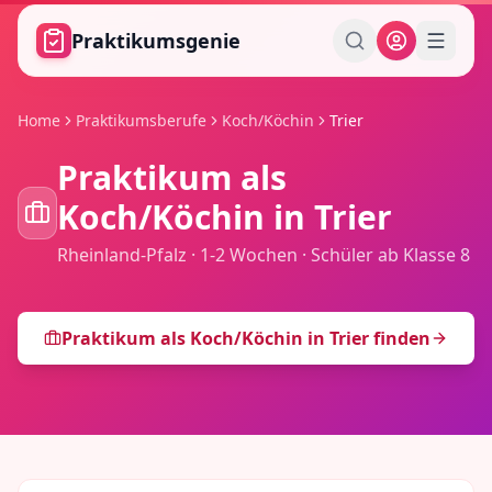
Zum Hauptinhalt springen
Praktikumsgenie
Home
Praktikumsberufe
Koch/Köchin
Trier
Praktikum als
Koch/Köchin
in
Trier
Rheinland-Pfalz
·
1-2 Wochen
·
Schüler ab Klasse 8
Praktikum als
Koch/Köchin
in
Trier
finden