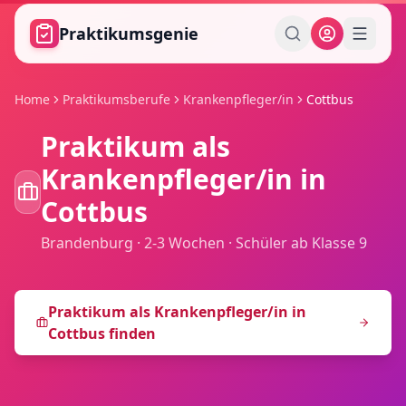
Zum Hauptinhalt springen
Praktikumsgenie
Home
Praktikumsberufe
Krankenpfleger/in
Cottbus
Praktikum als
Krankenpfleger/in
in
Cottbus
Brandenburg
·
2-3 Wochen
·
Schüler ab Klasse 9
Praktikum als
Krankenpfleger/in
in
Cottbus
finden