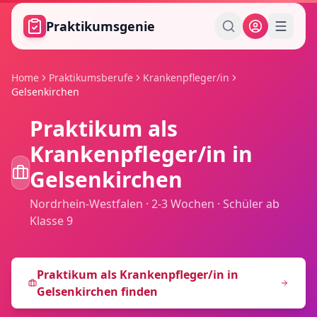
Zum Hauptinhalt springen
Praktikumsgenie
Home
Praktikumsberufe
Krankenpfleger/in
Gelsenkirchen
Praktikum als
Krankenpfleger/in
in
Gelsenkirchen
Nordrhein-Westfalen
·
2-3 Wochen
·
Schüler ab
Klasse 9
Praktikum als
Krankenpfleger/in
in
Gelsenkirchen
finden