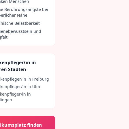
nken Menschen
ne Berührungsängste bei
perlicher Nähe
chische Belastbarkeit
ienebewusstsein und
falt
kenpfleger/in
in
ren Städten
kenpfleger/in
in
Freiburg
kenpfleger/in
in
Ulm
kenpfleger/in
in
lingen
ikumsplatz finden