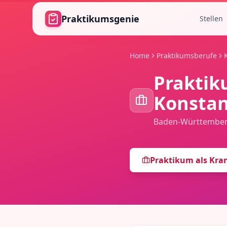
Zum Hauptinhalt springen
Praktikumsgenie
Stellen
Home
Praktikumsberufe
Praktik
Konsta
Baden-Württembe
Praktikum als
Kran