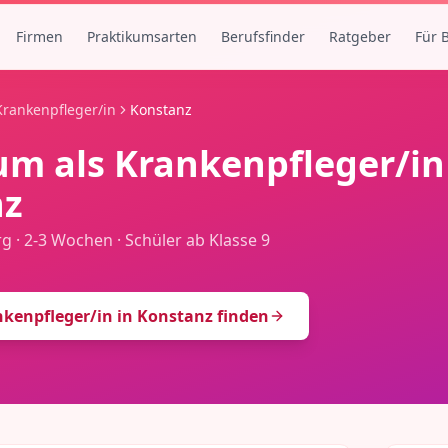
Firmen
Praktikumsarten
Berufsfinder
Ratgeber
Für 
Krankenpfleger/in
Konstanz
um als
Krankenpfleger/in
nz
rg
·
2-3 Wochen
·
Schüler ab Klasse 9
kenpfleger/in
in
Konstanz
finden