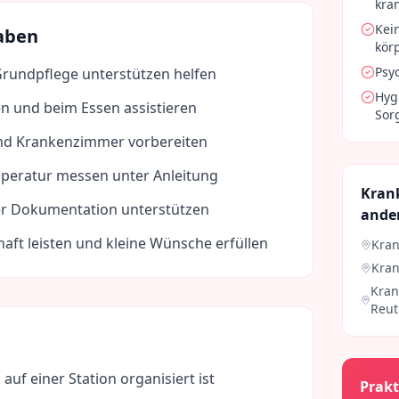
kra
Kei
aben
kör
Psy
Grundpflege unterstützen helfen
Hyg
en und beim Essen assistieren
Sorg
nd Krankenzimmer vorbereiten
peratur messen unter Anleitung
Kran
der Dokumentation unterstützen
ande
haft leisten und kleine Wünsche erfüllen
Kran
Kran
Kran
Reut
 auf einer Station organisiert ist
Prakt