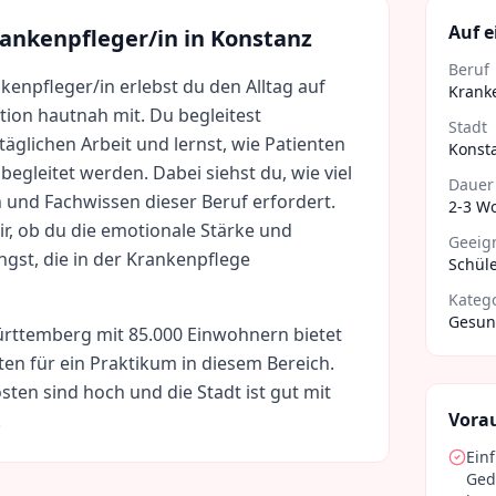
Auf e
ankenpfleger/in
in
Konstanz
Beruf
kenpfleger/in erlebst du den Alltag auf
Krank
ion hautnah mit. Du begleitest
Stadt
 täglichen Arbeit und lernst, wie Patienten
Konst
begleitet werden. Dabei siehst du, wie viel
Dauer
und Fachwissen dieser Beruf erfordert.
2-3 W
ir, ob du die emotionale Stärke und
Geeign
ngst, die in der Krankenpflege
Schüle
Kateg
Gesund
rttemberg
mit
85.000
Einwohnern bietet
ten für ein Praktikum in diesem Bereich.
sten sind
hoch
und die Stadt ist gut mit
Vora
.
Ein
Ged