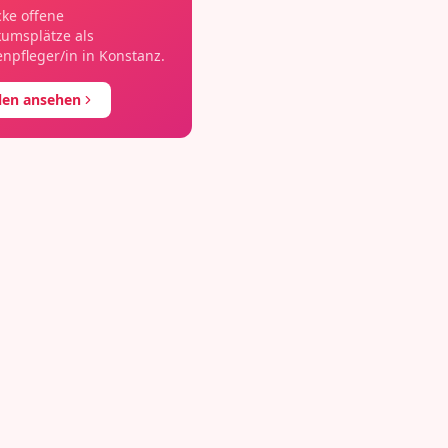
ke offene
kumsplätze als
npfleger/in
in
Konstanz
.
llen ansehen