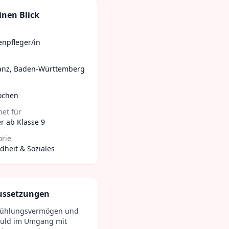
inen Blick
enpfleger/in
anz
,
Baden-Württemberg
ochen
et für
r ab Klasse 9
orie
heit & Soziales
ussetzungen
fühlungsvermögen und
uld im Umgang mit