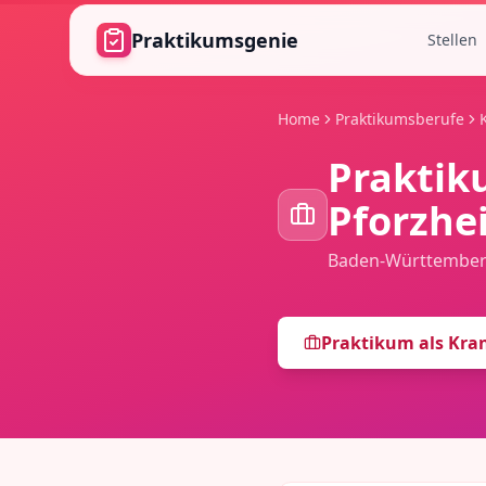
Zum Hauptinhalt springen
Praktikumsgenie
Stellen
Home
Praktikumsberufe
Praktik
Pforzhe
Baden-Württembe
Praktikum als
Kran