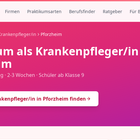
Firmen
Praktikumsarten
Berufsfinder
Ratgeber
Für 
Krankenpfleger/in
Pforzheim
um als
Krankenpfleger/in
im
rg
·
2-3 Wochen
·
Schüler ab Klasse 9
kenpfleger/in
in
Pforzheim
finden