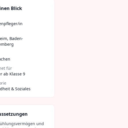
inen Blick
enpfleger/in
heim
,
Baden-
emberg
ochen
et für
r ab Klasse 9
orie
heit & Soziales
ussetzungen
fühlungsvermögen und