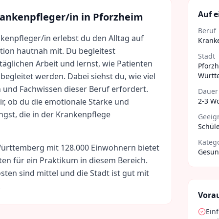
Auf e
ankenpfleger/in
in
Pforzheim
Beruf
kenpfleger/in erlebst du den Alltag auf
Krank
ion hautnah mit. Du begleitest
Stadt
 täglichen Arbeit und lernst, wie Patienten
Pforz
begleitet werden. Dabei siehst du, wie viel
Württ
und Fachwissen dieser Beruf erfordert.
Dauer
ir, ob du die emotionale Stärke und
2-3 W
ngst, die in der Krankenpflege
Geeign
Schüle
Kateg
ürttemberg
mit
128.000
Einwohnern bietet
Gesund
ten für ein Praktikum in diesem Bereich.
sten sind
mittel
und die Stadt ist gut mit
.
Vora
Ein