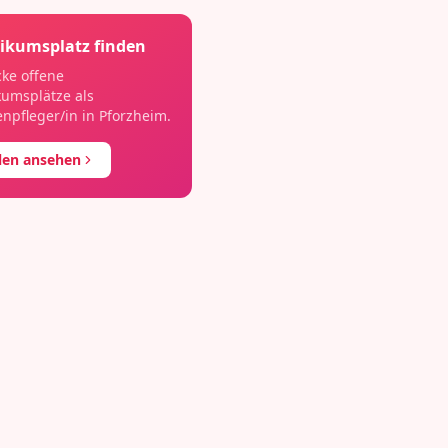
ikumsplatz finden
ke offene
kumsplätze als
npfleger/in
in
Pforzheim
.
llen ansehen