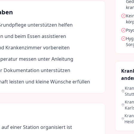
Ged
kra
aben
Kei
kör
Grundpflege unterstützen helfen
Psy
en und beim Essen assistieren
Hyg
Sorg
nd Krankenzimmer vorbereiten
peratur messen unter Anleitung
der Dokumentation unterstützen
Kran
ande
haft leisten und kleine Wünsche erfüllen
Kran
Stut
Kran
Karl
Kran
Heid
 auf einer Station organisiert ist