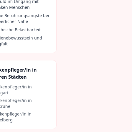
uld im Umgang mit
nken Menschen
ne Berührungsängste bei
perlicher Nähe
chische Belastbarkeit
ienebewusstsein und
falt
kenpfleger/in
in
ren Städten
kenpfleger/in
in
tgart
kenpfleger/in
in
sruhe
kenpfleger/in
in
elberg