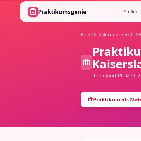
Zum Hauptinhalt springen
Praktikumsgenie
Stellen
Home
Praktikumsberufe
Praktik
Kaisersl
Rheinland-Pfalz
·
1-
Praktikum als
Male