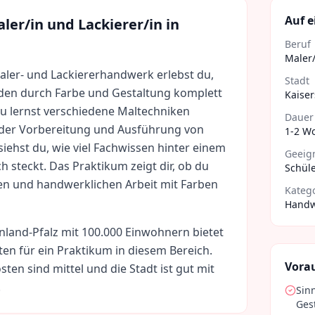
Auf e
ler/in und Lackierer/in
in
Beruf
Maler/
Maler- und Lackiererhandwerk erlebst du,
Stadt
en durch Farbe und Gestaltung komplett
Kaiser
u lernst verschiedene Maltechniken
Dauer
i der Vorbereitung und Ausführung von
1-2 W
siehst du, wie viel Fachwissen hinter einem
Geeign
h steckt. Das Praktikum zeigt dir, ob du
Schüle
en und handwerklichen Arbeit mit Farben
Kateg
Handw
nland-Pfalz
mit
100.000
Einwohnern bietet
ten für ein Praktikum in diesem Bereich.
Vora
sten sind
mittel
und die Stadt ist gut mit
.
Sin
Ges