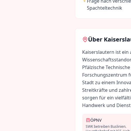
Frage nach verschi
Spachteltechnik
Über
Kaisersl
Kaiserslautern ist ein
Wissenschaftsstandort
Pfälzische Technische
Forschungszentrum für
Stadt zu einem Innova
Streitkräfte und zahl
sorgen für ein vielfä
Handwerk und Dienstl
ÖPNV
SWK betreiben Buslinien.