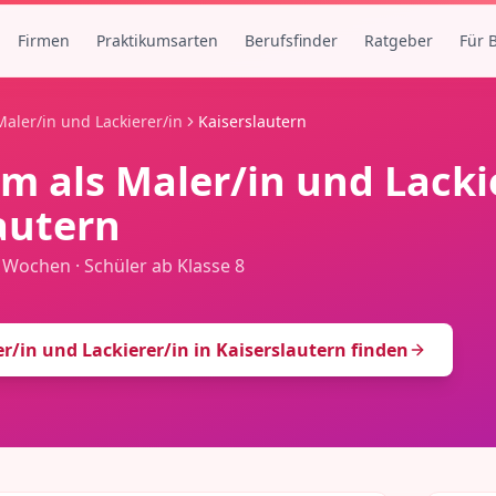
Firmen
Praktikumsarten
Berufsfinder
Ratgeber
Für 
Maler/in und Lackierer/in
Kaiserslautern
um als
Maler/in und Lacki
autern
2 Wochen
·
Schüler ab Klasse 8
r/in und Lackierer/in
in
Kaiserslautern
finden