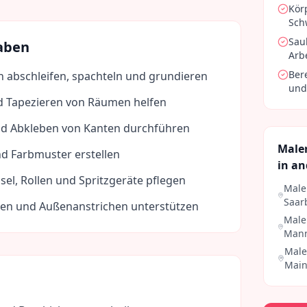
Kör
Sch
Sau
aben
Arb
Ber
 abschleifen, spachteln und grundieren
und
d Tapezieren von Räumen helfen
d Abkleben von Kanten durchführen
Maler
d Farbmuster erstellen
in an
el, Rollen und Spritzgeräte pflegen
Male
Saar
ten und Außenanstrichen unterstützen
Male
Man
Male
Mai