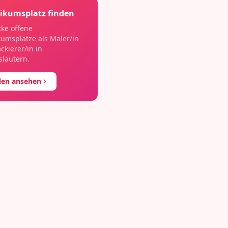
ikumsplatz finden
ke offene
kumsplätze als
Maler/in
ckierer/in
in
slautern
.
llen ansehen