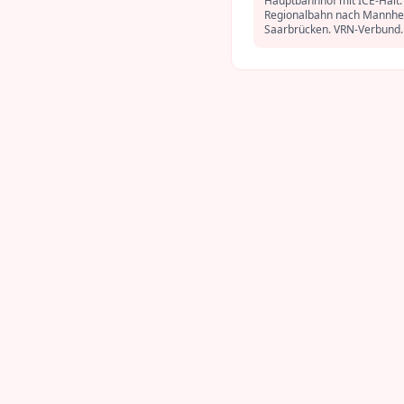
Hauptbahnhof mit ICE-Halt.
Regionalbahn nach Mannhe
Saarbrücken. VRN-Verbund.