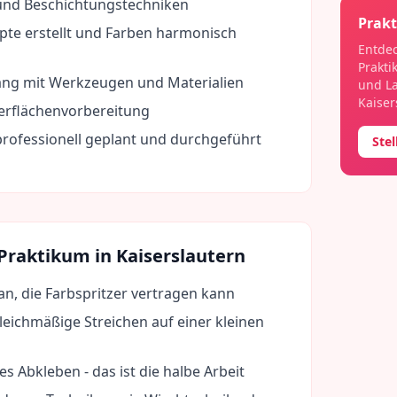
und Beschichtungstechniken
Prakt
te erstellt und Farben harmonisch
Entdec
Prakti
ng mit Werkzeugen und Materialien
und La
Kaiser
erflächenvorbereitung
professionell geplant und durchgeführt
Ste
 Praktikum in
Kaiserslautern
 an, die Farbspritzer vertragen kann
eichmäßige Streichen auf einer kleinen
es Abkleben - das ist die halbe Arbeit