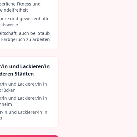
perliche Fitness und
windelfreiheit
bere und gewissenhafte
eitsweise
eitschaft, auch bei Staub
 Farbgeruch zu arbeiten
/in und Lackierer/in
deren Städten
r/in und Lackierer/in
in
brücken
r/in und Lackierer/in
in
nheim
r/in und Lackierer/in
in
nz