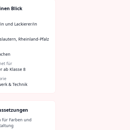
inen Blick
in und Lackierer/in
slautern
,
Rheinland-Pfalz
ochen
et für
r ab Klasse 8
orie
erk & Technik
ussetzungen
n für Farben und
taltung