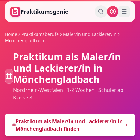
Zum Hauptinhalt springen
Praktikumsgenie
Home
Praktikumsberufe
Maler/in und Lackierer/in
Mönchengladbach
Praktikum als
Maler/in
und Lackierer/in
in
Mönchengladbach
Nordrhein-Westfalen
·
1-2 Wochen
·
Schüler ab
Klasse 8
Praktikum als
Maler/in und Lackierer/in
in
Mönchengladbach
finden