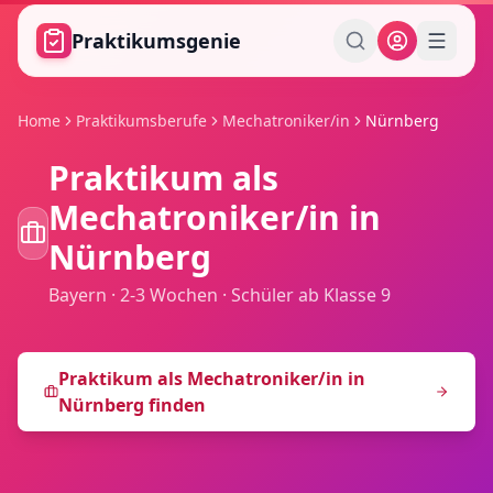
Zum Hauptinhalt springen
Praktikumsgenie
Home
Praktikumsberufe
Mechatroniker/in
Nürnberg
Praktikum als
Mechatroniker/in
in
Nürnberg
Bayern
·
2-3 Wochen
·
Schüler ab Klasse 9
Praktikum als
Mechatroniker/in
in
Nürnberg
finden