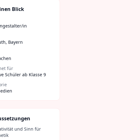
inen Blick
gestalter/in
uth
,
Bayern
ochen
et für
ve Schüler ab Klasse 9
orie
Medien
ussetzungen
tivität und Sinn für
etik