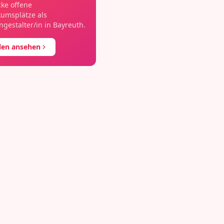
ke offene
kumsplätze als
gestalter/in
in
Bayreuth
.
llen ansehen