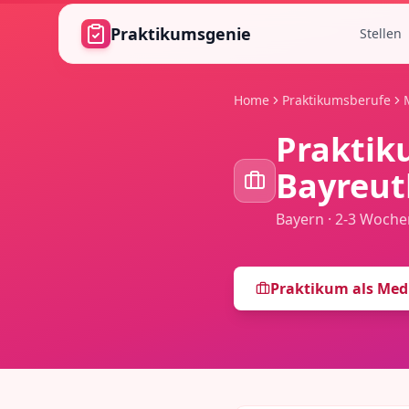
Zum Hauptinhalt springen
Praktikumsgenie
Stellen
Home
Praktikumsberufe
Praktik
Bayreut
Bayern
·
2-3 Woche
Praktikum als
Medi