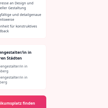
eresse an Design und
eller Gestaltung
gfältige und detailgenaue
eitsweise
nheit für konstruktives
dback
ngestalter/in
in
ren Städten
engestalter/in
in
nberg
engestalter/in
in
berg
ikumsplatz finden