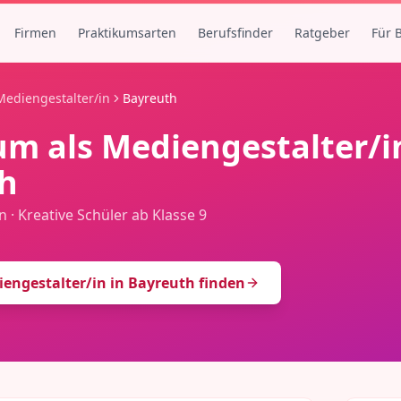
Firmen
Praktikumsarten
Berufsfinder
Ratgeber
Für 
Mediengestalter/in
Bayreuth
um als
Mediengestalter/i
h
n
·
Kreative Schüler ab Klasse 9
engestalter/in
in
Bayreuth
finden