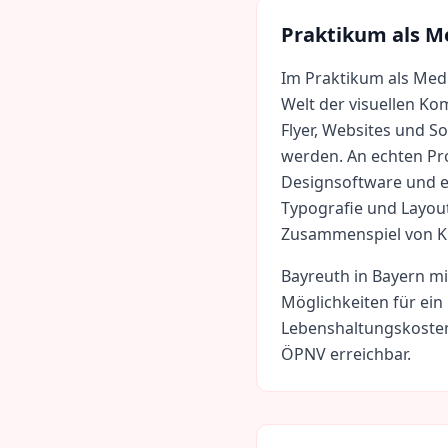
Praktikum als
Me
Im Praktikum als Medi
Welt der visuellen Ko
Flyer, Websites und So
werden. An echten Pr
Designsoftware und en
Typografie und Layout
Zusammenspiel von Kre
Bayreuth
in
Bayern
mi
Möglichkeiten für ein
Lebenshaltungskoste
ÖPNV erreichbar.