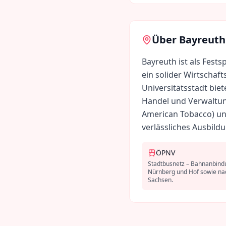
Über
Bayreuth
Bayreuth ist als Fests
ein solider Wirtschaf
Universitätsstadt bie
Handel und Verwaltung
American Tobacco) und
verlässliches Ausbild
ÖPNV
Stadtbusnetz – Bahnanbind
Nürnberg und Hof sowie na
Sachsen.