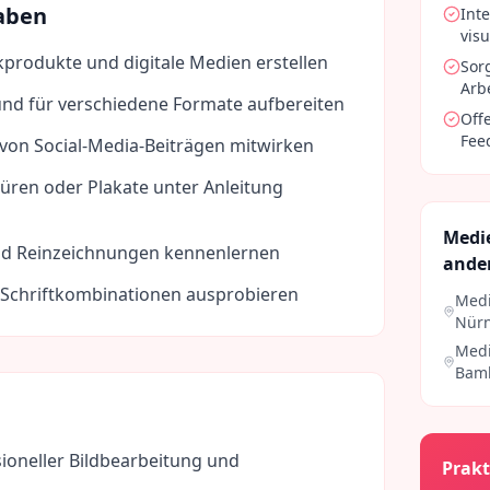
aben
Int
visu
produkte und digitale Medien erstellen
Sor
Arb
und für verschiedene Formate aufbereiten
Offe
Fee
 von Social-Media-Beiträgen mitwirken
üren oder Plakate unter Anleitung
Medie
nd Reinzeichnungen kennenlernen
ande
Schriftkombinationen ausprobieren
Medi
Nür
Medi
Bam
ioneller Bildbearbeitung und
Prakt