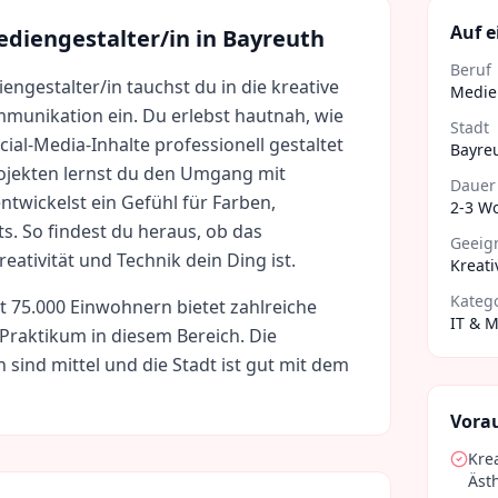
Auf e
diengestalter/in
in
Bayreuth
Beruf
engestalter/in tauchst du in die kreative
Medien
mmunikation ein. Du erlebst hautnah, wie
Stadt
cial-Media-Inhalte professionell gestaltet
Bayre
ojekten lernst du den Umgang mit
Dauer
twickelst ein Gefühl für Farben,
2-3 W
s. So findest du heraus, ob das
Geeign
ativität und Technik dein Ding ist.
Kreati
Kateg
t
75.000
Einwohnern bietet zahlreiche
IT & 
 Praktikum in diesem Bereich. Die
n sind
mittel
und die Stadt ist gut mit dem
Vora
Krea
Ästh