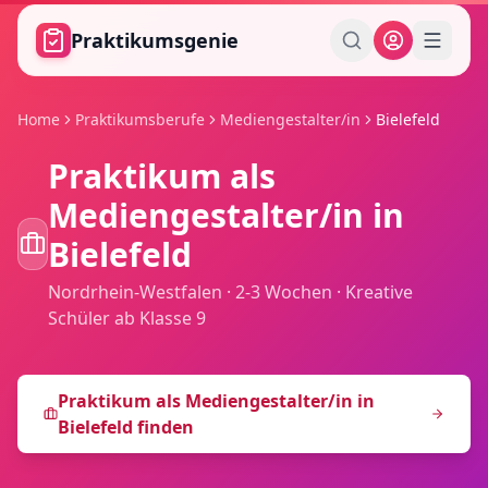
Zum Hauptinhalt springen
Praktikumsgenie
Home
Praktikumsberufe
Mediengestalter/in
Bielefeld
Praktikum als
Mediengestalter/in
in
Bielefeld
Nordrhein-Westfalen
·
2-3 Wochen
·
Kreative
Schüler ab Klasse 9
Praktikum als
Mediengestalter/in
in
Bielefeld
finden