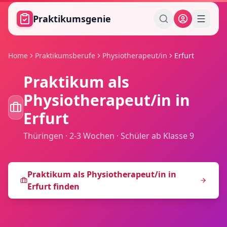
Zum Hauptinhalt springen
Praktikumsgenie
Home
Praktikumsberufe
Physiotherapeut/in
Erfurt
Praktikum als
Physiotherapeut/in
in
Erfurt
Thüringen
·
2-3 Wochen
·
Schüler ab Klasse 9
Praktikum als
Physiotherapeut/in
in
Erfurt
finden