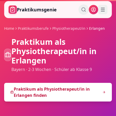
Zum Hauptinhalt springen
Praktikumsgenie
Home
Praktikumsberufe
Physiotherapeut/in
Erlangen
Praktikum als
Physiotherapeut/in
in
Erlangen
Bayern
·
2-3 Wochen
·
Schüler ab Klasse 9
Praktikum als
Physiotherapeut/in
in
Erlangen
finden