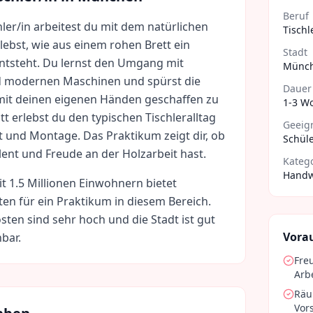
Beruf
hler/in arbeitest du mit dem natürlichen
Tischl
lebst, wie aus einem rohen Brett ein
Stadt
entsteht. Du lernst den Umgang mit
Münc
modernen Maschinen und spürst die
Dauer
 mit deinen eigenen Händen geschaffen zu
1-3 W
t erlebst du den typischen Tischleralltag
Geeign
t und Montage. Das Praktikum zeigt dir, ob
Schüle
ent und Freude an der Holzarbeit hast.
Kateg
Handw
it
1.5 Millionen
Einwohnern bietet
ten für ein Praktikum in diesem Bereich.
sten sind
sehr hoch
und die Stadt ist gut
Vora
bar.
Fre
Arbe
Räu
Vor