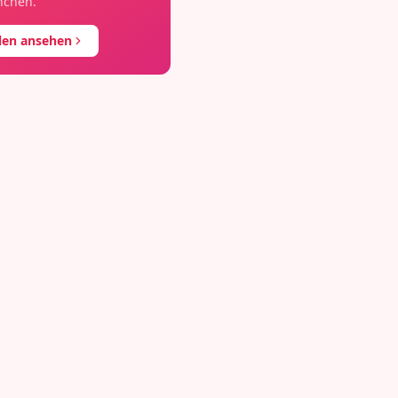
nchen
.
llen ansehen