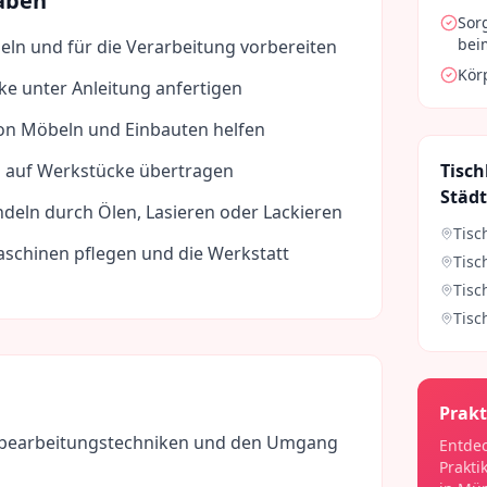
aben
Sor
bei
beln und für die Verarbeitung vorbereiten
Kör
ke unter Anleitung anfertigen
on Möbeln und Einbauten helfen
auf Werkstücke übertragen
Tisch
Städ
deln durch Ölen, Lasieren oder Lackieren
Tisc
chinen pflegen und die Werkstatt
Tisc
Tisc
Tisc
Prakt
bearbeitungstechniken und den Umgang
Entdec
Prakti