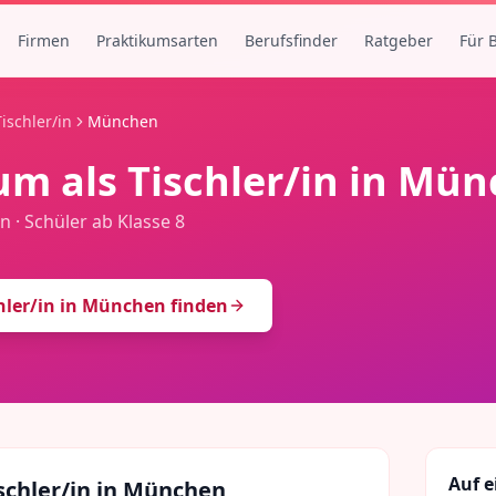
Firmen
Praktikumsarten
Berufsfinder
Ratgeber
Für 
Tischler/in
München
um als
Tischler/in
in
Mün
en
·
Schüler ab Klasse 8
hler/in
in
München
finden
Auf e
schler/in
in
München