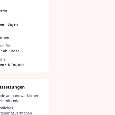
er/in
hen
,
Bayern
ochen
et für
r ab Klasse 8
orie
erk & Technik
ussetzungen
ude an handwerklicher
it mit Holz
mliches
stellungsvermögen