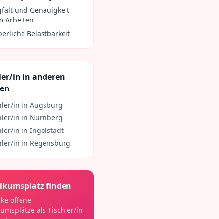
gfalt und Genauigkeit
m Arbeiten
perliche Belastbarkeit
ler/in
in anderen
ten
hler/in
in
Augsburg
hler/in
in
Nürnberg
hler/in
in
Ingolstadt
hler/in
in
Regensburg
ikumsplatz finden
ke offene
kumsplätze als
Tischler/in