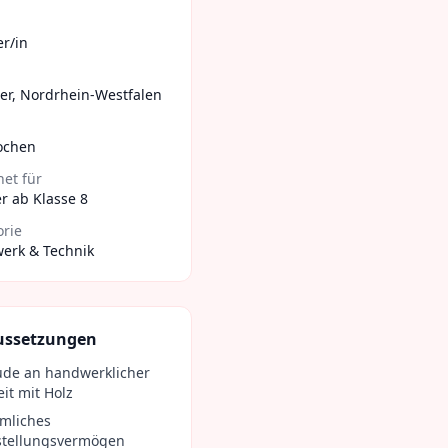
er/in
er
,
Nordrhein-Westfalen
ochen
et für
r ab Klasse 8
orie
erk & Technik
ussetzungen
ude an handwerklicher
it mit Holz
mliches
stellungsvermögen