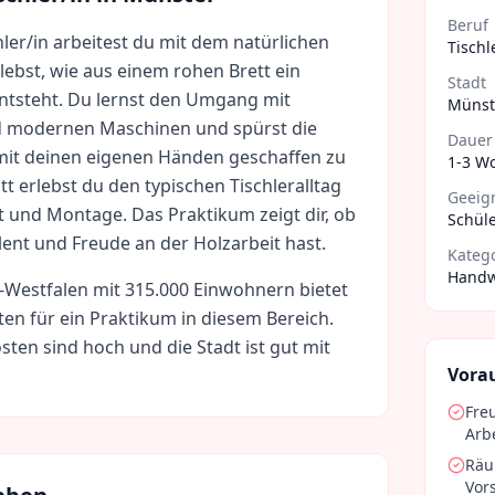
Beruf
hler/in arbeitest du mit dem natürlichen
Tischl
lebst, wie aus einem rohen Brett ein
Stadt
entsteht. Du lernst den Umgang mit
Münst
modernen Maschinen und spürst die
Dauer
 mit deinen eigenen Händen geschaffen zu
1-3 W
t erlebst du den typischen Tischleralltag
Geeign
t und Montage. Das Praktikum zeigt dir, ob
Schüle
ent und Freude an der Holzarbeit hast.
Kateg
Handw
-Westfalen
mit
315.000
Einwohnern bietet
ten für ein Praktikum in diesem Bereich.
sten sind
hoch
und die Stadt ist gut mit
Vora
.
Fre
Arbe
Räu
Vor