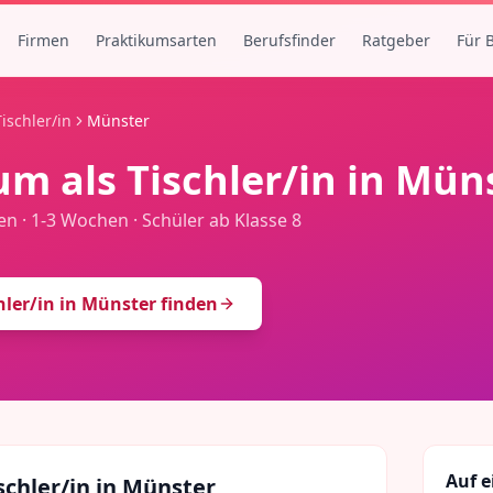
Firmen
Praktikumsarten
Berufsfinder
Ratgeber
Für 
Tischler/in
Münster
um als
Tischler/in
in
Müns
en
·
1-3 Wochen
·
Schüler ab Klasse 8
hler/in
in
Münster
finden
Auf e
schler/in
in
Münster