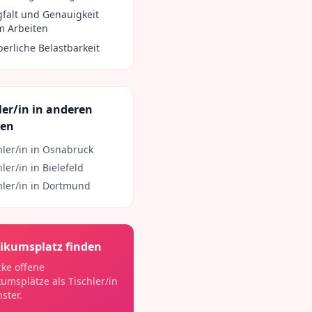
gfalt und Genauigkeit
m Arbeiten
perliche Belastbarkeit
ler/in
in anderen
ten
hler/in
in
Osnabrück
hler/in
in
Bielefeld
hler/in
in
Dortmund
ikumsplatz finden
ke offene
kumsplätze als
Tischler/in
ster
.