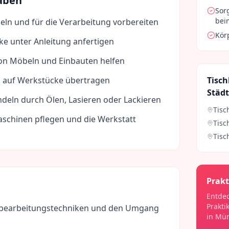
aben
Sor
bei
beln und für die Verarbeitung vorbereiten
Kör
ke unter Anleitung anfertigen
on Möbeln und Einbauten helfen
auf Werkstücke übertragen
Tisch
Städ
deln durch Ölen, Lasieren oder Lackieren
Tisc
chinen pflegen und die Werkstatt
Tisc
Tisc
Prakt
Entdec
Prakti
bearbeitungstechniken und den Umgang
in
Mün