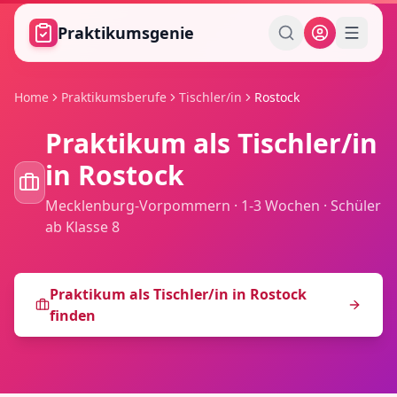
Zum Hauptinhalt springen
Praktikumsgenie
Home
Praktikumsberufe
Tischler/in
Rostock
Praktikum als
Tischler/in
in
Rostock
Mecklenburg-Vorpommern
·
1-3 Wochen
·
Schüler
ab Klasse 8
Praktikum als
Tischler/in
in
Rostock
finden