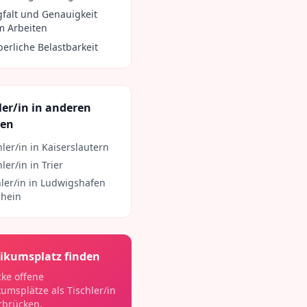
gfalt und Genauigkeit
m Arbeiten
perliche Belastbarkeit
ler/in
in anderen
ten
hler/in
in
Kaiserslautern
hler/in
in
Trier
ler/in
in
Ludwigshafen
hein
ikumsplatz finden
ke offene
kumsplätze als
Tischler/in
rbrücken
.