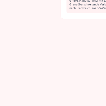
GmbH. Hauptbahnhof mit IC
Grenzüberschreitende Ver
nach Frankreich. saarVV-Ve