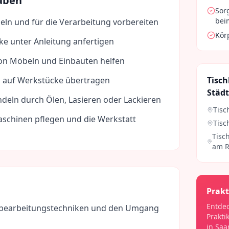
aben
Sor
bei
beln und für die Verarbeitung vorbereiten
Kör
ke unter Anleitung anfertigen
on Möbeln und Einbauten helfen
auf Werkstücke übertragen
Tisch
Städ
deln durch Ölen, Lasieren oder Lackieren
Tisc
chinen pflegen und die Werkstatt
Tisc
Tisch
am R
Prakt
Entdec
bearbeitungstechniken und den Umgang
Prakti
in
Saa