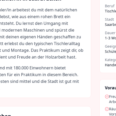
Beruf
hler/in arbeitest du mit dem natürlichen
Tischl
lebst, wie aus einem rohen Brett ein
Stadt
entsteht. Du lernst den Umgang mit
Saarb
modernen Maschinen und spürst die
Dauer
 mit deinen eigenen Händen geschaffen zu
1-3 W
t erlebst du den typischen Tischleralltag
Geeign
t und Montage. Das Praktikum zeigt dir, ob
Schüle
ent und Freude an der Holzarbeit hast.
Kateg
Handw
and
mit
180.000
Einwohnern bietet
ten für ein Praktikum in diesem Bereich.
sten sind
mittel
und die Stadt ist gut mit
Vora
.
Fre
Arbe
Räu
Vor