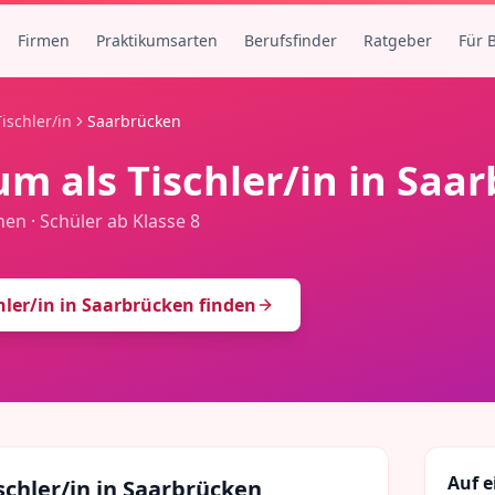
Firmen
Praktikumsarten
Berufsfinder
Ratgeber
Für 
Tischler/in
Saarbrücken
um als
Tischler/in
in
Saar
hen
·
Schüler ab Klasse 8
hler/in
in
Saarbrücken
finden
Auf e
schler/in
in
Saarbrücken