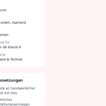
er/in
rücken
,
Saarland
ochen
et für
r ab Klasse 8
orie
erk & Technik
ussetzungen
ude an handwerklicher
it mit Holz
mliches
stellungsvermögen