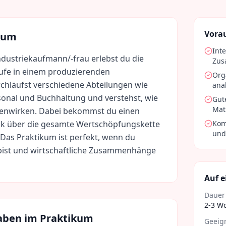
Vora
kum
Int
Industriekaufmann/-frau erlebst du die
Zu
ufe in einem produzierenden
Org
hläufst verschiedene Abteilungen wie
ana
rsonal und Buchhaltung und verstehst, wie
Gut
Mat
menwirken. Dabei bekommst du einen
ick über die gesamte Wertschöpfungskette
Kom
und
Das Praktikum ist perfekt, wenn du
rt bist und wirtschaftliche Zusammenhänge
Auf e
Dauer
2-3 W
aben im Praktikum
Geeign