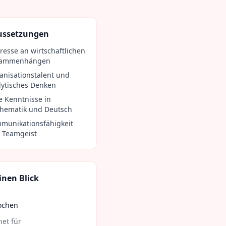
ussetzungen
eresse an wirtschaftlichen
sammenhängen
anisationstalent und
lytisches Denken
e Kenntnisse in
hematik und Deutsch
munikationsfähigkeit
 Teamgeist
inen Blick
ochen
et für