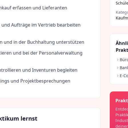
Schüle
nkauf erfassen und Lieferanten
Kateg
Kaufm
 und Aufträge im Vertrieb bearbeiten
 und in der Buchhaltung unterstützen
Ähnl
Prak
tieren und bei der Personalverwaltung
Bür
Ban
trollieren und Inventuren begleiten
E-C
tings und Projektbesprechungen
Prakt
Entdec
Prakti
ktikum lernst
Indust
deiner