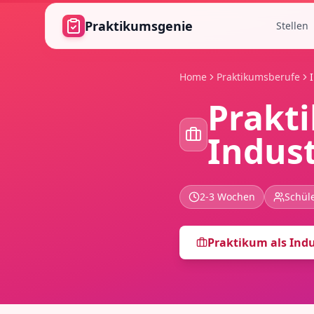
Zum Hauptinhalt springen
Praktikumsgenie
Stellen
Home
Praktikumsberufe
Prakt
Indus
2-3 Wochen
Schüle
Praktikum als
Ind