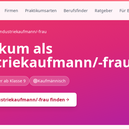
Firmen
Praktikumsarten
Berufsfinder
Ratgeber
Für 
Industriekaufmann/-frau
ikum als
triekaufmann/-fra
r ab Klasse 9
Kaufmännisch
ustriekaufmann/-frau
finden