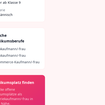
r ab Klasse 9
orie
ännisch
iche
tikumsberufe
okaufmann/-frau
kkaufmann/-frau
ommerce-Kaufmann/-frau
ikumsplatz finden
ke offene
kumsplätze als
riekaufmann/-frau
in
 Nähe.