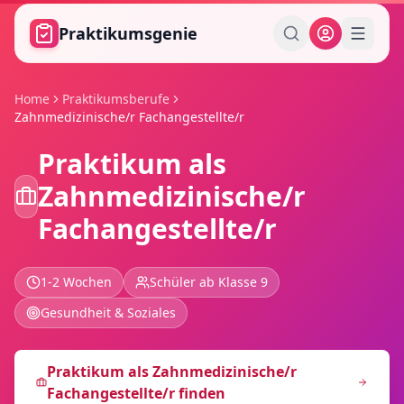
Zum Hauptinhalt springen
Praktikumsgenie
Home
Praktikumsberufe
Zahnmedizinische/r Fachangestellte/r
Praktikum als
Zahnmedizinische/r
Fachangestellte/r
1-2 Wochen
Schüler ab Klasse 9
Gesundheit & Soziales
Praktikum als
Zahnmedizinische/r
Fachangestellte/r
finden