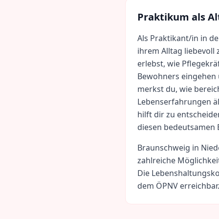
Praktikum als
Al
Als Praktikant/in in d
ihrem Alltag liebevoll
erlebst, wie Pflegekrä
Bewohners eingehen u
merkst du, wie bereic
Lebenserfahrungen äl
hilft dir zu entscheid
diesen bedeutsamen B
Braunschweig
in
Nied
zahlreiche Möglichkei
Die Lebenshaltungsko
dem ÖPNV erreichbar