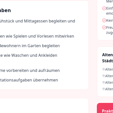
Men
Ein
aben
emot
Kei
hstück und Mittagessen begleiten und
Fre
zug
täten wie Spielen und Vorlesen mitwirken
Bewohnern im Garten begleiten
Alten
ge wie Waschen und Ankleiden
Städ
Alte
me vorbereiten und aufräumen
Alte
tationsaufgaben übernehmen
Alte
Alte
Prakt