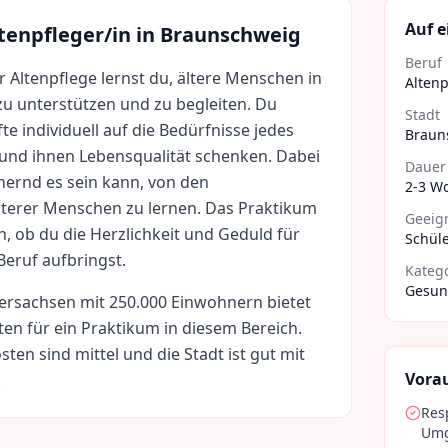
Auf e
tenpfleger/in
in
Braunschweig
Beruf
er Altenpflege lernst du, ältere Menschen in
Altenp
 zu unterstützen und zu begleiten. Du
Stadt
fte individuell auf die Bedürfnisse jedes
Braun
nd ihnen Lebensqualität schenken. Dabei
Dauer
hernd es sein kann, von den
2-3 W
terer Menschen zu lernen. Das Praktikum
Geeign
en, ob du die Herzlichkeit und Geduld für
Schüle
eruf aufbringst.
Kateg
Gesund
ersachsen
mit
250.000
Einwohnern bietet
ten für ein Praktikum in diesem Bereich.
sten sind
mittel
und die Stadt ist gut mit
Vora
.
Res
Umg