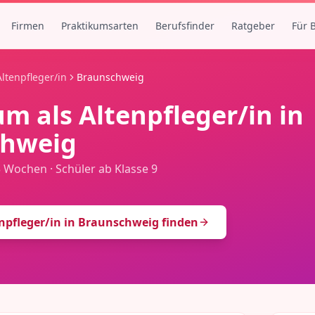
Firmen
Praktikumsarten
Berufsfinder
Ratgeber
Für 
Altenpfleger/in
Braunschweig
um als
Altenpfleger/in
in
chweig
3 Wochen
·
Schüler ab Klasse 9
npfleger/in
in
Braunschweig
finden