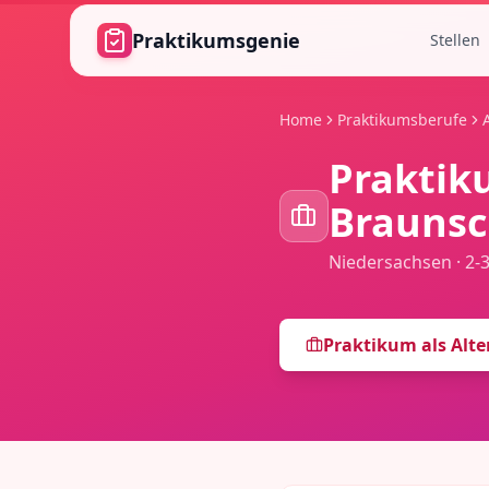
Zum Hauptinhalt springen
Praktikumsgenie
Stellen
Home
Praktikumsberufe
Praktik
Brauns
Niedersachsen
·
2-
Praktikum als
Alte