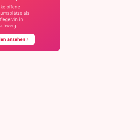
ke offene
kumsplätze als
fleger/in
in
schweig
.
llen ansehen