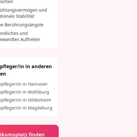
schen
fühlungsvermögen und
ionale Stabilität
ne Berührungsängste
undliches und
ewandtes Auftreten
pfleger/in
in anderen
ten
npfleger/in
in
Hannover
npfleger/in
in
Wolfsburg
npfleger/in
in
Hildesheim
npfleger/in
in
Magdeburg
ikumsplatz finden