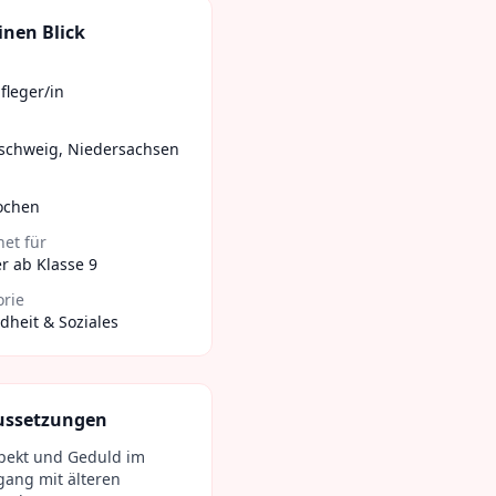
inen Blick
fleger/in
schweig
,
Niedersachsen
ochen
et für
r ab Klasse 9
orie
heit & Soziales
ussetzungen
pekt und Geduld im
ang mit älteren