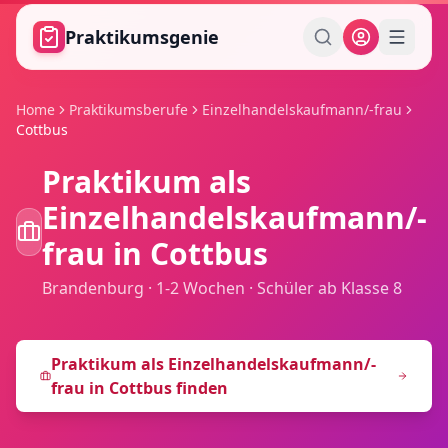
Zum Hauptinhalt springen
Praktikumsgenie
Home
Praktikumsberufe
Einzelhandelskaufmann/-frau
Cottbus
Praktikum als
Einzelhandelskaufmann/-
frau
in
Cottbus
Brandenburg
·
1-2 Wochen
·
Schüler ab Klasse 8
Praktikum als
Einzelhandelskaufmann/-
frau
in
Cottbus
finden