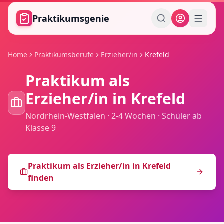
Zum Hauptinhalt springen
Praktikumsgenie
Home
Praktikumsberufe
Erzieher/in
Krefeld
Praktikum als
Erzieher/in
in
Krefeld
Nordrhein-Westfalen
·
2-4 Wochen
·
Schüler ab
Klasse 9
Praktikum als
Erzieher/in
in
Krefeld
finden