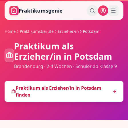
Zum Hauptinhalt springen
Praktikumsgenie
Home
Praktikumsberufe
Erzieher/in
Potsdam
Praktikum als
Erzieher/in
in
Potsdam
Brandenburg
·
2-4 Wochen
·
Schüler ab Klasse 9
Praktikum als
Erzieher/in
in
Potsdam
finden