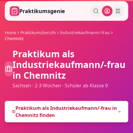
Zum Hauptinhalt springen
Praktikumsgenie
Home
Praktikumsberufe
Industriekaufmann/-frau
Chemnitz
Praktikum als
Industriekaufmann/-frau
in
Chemnitz
Sachsen
·
2-3 Wochen
·
Schüler ab Klasse 9
Praktikum als
Industriekaufmann/-frau
in
Chemnitz
finden