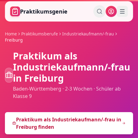
Zum Hauptinhalt springen
Praktikumsgenie
Home
Praktikumsberufe
Industriekaufmann/-frau
Freiburg
Praktikum als
Industriekaufmann/-frau
in
Freiburg
Baden-Württemberg
·
2-3 Wochen
·
Schüler ab
Klasse 9
Praktikum als
Industriekaufmann/-frau
in
Freiburg
finden