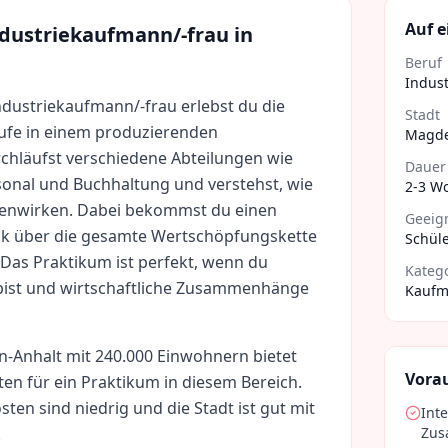
Auf e
dustriekaufmann/-frau
in
Beruf
Indus
Industriekaufmann/-frau erlebst du die
Stadt
ufe in einem produzierenden
Magd
hläufst verschiedene Abteilungen wie
Dauer
rsonal und Buchhaltung und verstehst, wie
2-3 W
menwirken. Dabei bekommst du einen
Geeign
ick über die gesamte Wertschöpfungskette
Schüle
Das Praktikum ist perfekt, wenn du
Kateg
rt bist und wirtschaftliche Zusammenhänge
Kaufm
n-Anhalt
mit
240.000
Einwohnern bietet
Vora
ten für ein Praktikum in diesem Bereich.
sten sind
niedrig
und die Stadt ist gut mit
Int
.
Zu