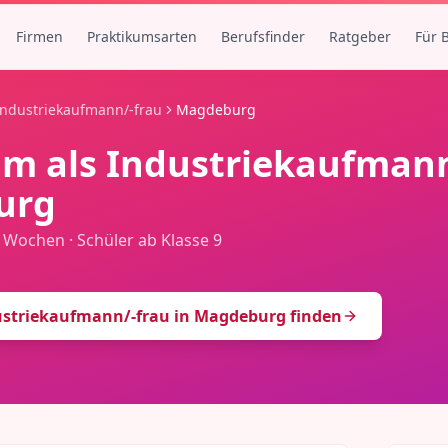
Firmen
Praktikumsarten
Berufsfinder
Ratgeber
Für 
Industriekaufmann/-frau
Magdeburg
um als
Industriekaufmann
urg
3 Wochen
·
Schüler ab Klasse 9
ustriekaufmann/-frau
in
Magdeburg
finden