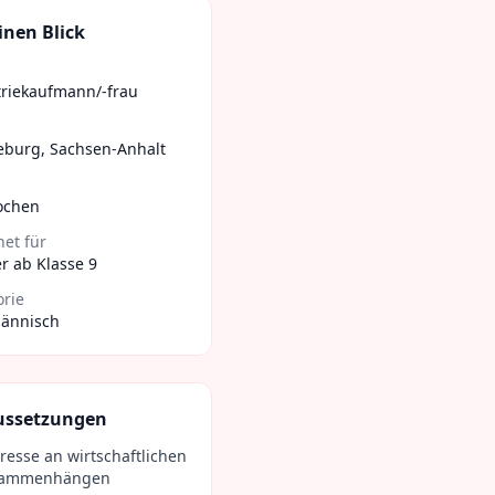
inen Blick
triekaufmann/-frau
eburg
,
Sachsen-Anhalt
ochen
et für
r ab Klasse 9
orie
ännisch
ussetzungen
eresse an wirtschaftlichen
sammenhängen