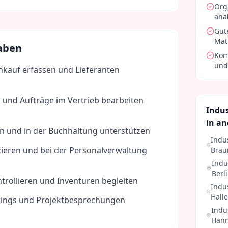
Org
ana
Gut
Mat
aben
Kom
und
nkauf erfassen und Lieferanten
 und Aufträge im Vertrieb bearbeiten
Indu
in an
 und in der Buchhaltung unterstützen
Indu
tieren und bei der Personalverwaltung
Brau
Indu
Berl
trollieren und Inventuren begleiten
Indu
Halle
tings und Projektbesprechungen
Indu
Hann