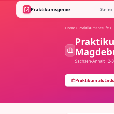
Zum Hauptinhalt springen
Praktikumsgenie
Stellen
Home
Praktikumsberufe
Praktik
Magdeb
Sachsen-Anhalt
·
2-
Praktikum als
Ind