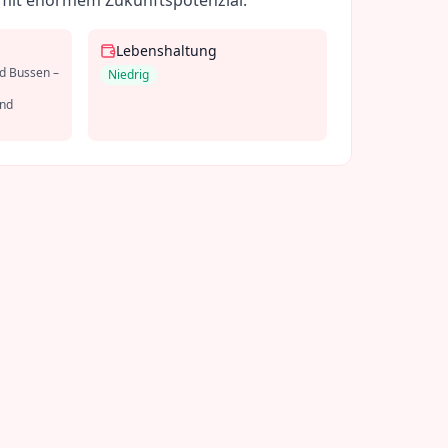
mit enormem Zukunftspotenzial.
Lebenshaltung
d Bussen –
Niedrig
und