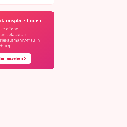
ikumsplatz finden
ke offene
kumsplätze als
riekaufmann/-frau
in
eburg
.
llen ansehen