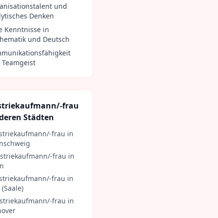
anisationstalent und
lytisches Denken
e Kenntnisse in
hematik und Deutsch
munikationsfähigkeit
 Teamgeist
striekaufmann/-frau
deren Städten
striekaufmann/-frau
in
nschweig
striekaufmann/-frau
in
in
striekaufmann/-frau
in
 (Saale)
striekaufmann/-frau
in
over