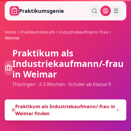
Zum Hauptinhalt springen
Praktikumsgenie
Home
Praktikumsberufe
Industriekaufmann/-frau
Weimar
Praktikum als
Industriekaufmann/-frau
in
Weimar
Thüringen
·
2-3 Wochen
·
Schüler ab Klasse 9
Praktikum als
Industriekaufmann/-frau
in
Weimar
finden