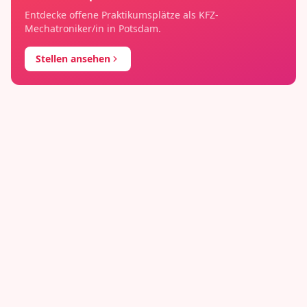
Entdecke offene Praktikumsplätze als
KFZ-
Mechatroniker/in
in
Potsdam
.
Stellen ansehen