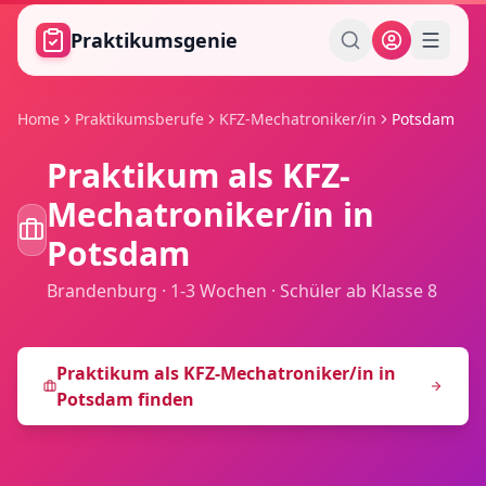
Zum Hauptinhalt springen
Praktikumsgenie
Home
Praktikumsberufe
KFZ-Mechatroniker/in
Potsdam
Praktikum als
KFZ-
Mechatroniker/in
in
Potsdam
Brandenburg
·
1-3 Wochen
·
Schüler ab Klasse 8
Praktikum als
KFZ-Mechatroniker/in
in
Potsdam
finden